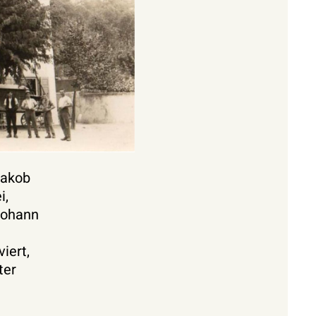
Jakob
i,
Johann
iert,
ter