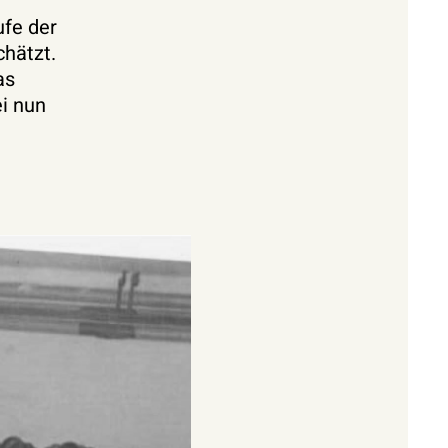
ufe der
chätzt.
as
ei nun