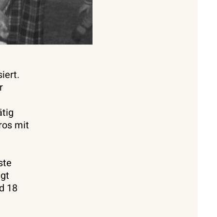
iert.
r
ätig
ros mit
ste
igt
nd 18