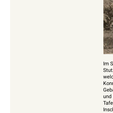
Im S
Stut
welc
Konr
Gebä
und 
Tafe
Insc