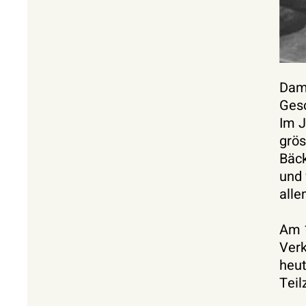
Dama
Gesc
Im J
grös
Bäck
und 
alle
Am 1
Verk
heut
Teil